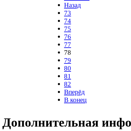
Назад
73
74
75
76
77
78
79
80
81
82
Вперёд
В конец
Дополнительная инф