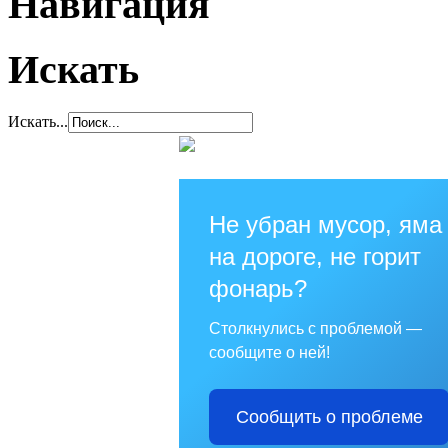
Навигация
Искать
Искать...
Не убран мусор, яма
на дороге, не горит
фонарь?
Столкнулись с проблемой —
сообщите о ней!
Сообщить о проблеме