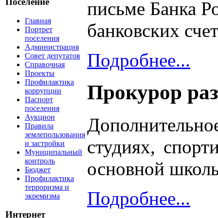
Поселение
письме Банка Р
Главная
банковских счет
Портрет
поселения
Администрация
Подробнее...
Совет депутатов
Справочная
Проекты
Профилактика
Прокурор раз
коррупции
Паспорт
поселения
Аукцион
Дополнительное
Правила
землепользования
студиях, спорт
и застройки
Муниципальный
контроль
основной школь
Бюджет
Профилактика
терроризма и
Подробнее...
экремизма
Интернет