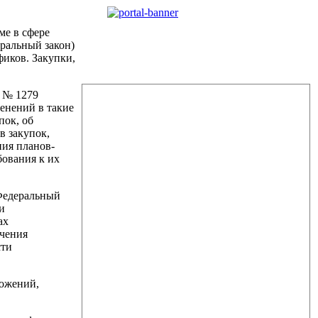
ме в сфере
еральный закон)
фиков. Закупки,
9 № 1279
енений в такие
пок, об
в закупок,
ния планов-
бования к их
 Федеральный
и
ах
ечения
сти
ложений,