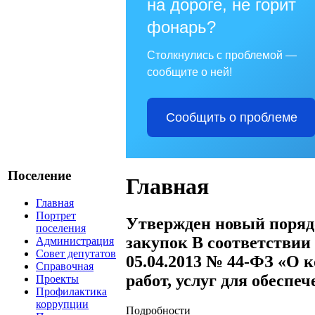
на дороге, не горит
фонарь?
Столкнулись с проблемой —
сообщите о ней!
Сообщить о проблеме
Поселение
Главная
Главная
Портрет
Утвержден новый поряд
поселения
закупок В соответствии 
Администрация
Совет депутатов
05.04.2013 № 44-ФЗ «О к
Справочная
работ, услуг для обеспе
Проекты
Профилактика
коррупции
Подробности