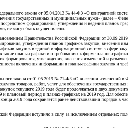
Федерального закона от 05.04.2013 № 44-ФЗ «О контрактной систе
еспечения государственных и муниципальных нужд» (далее – Фед
 посредством формирования, утверждения и ведения планов-гра
и, не могут быть осуществлены.
тановлением Правительства Российской Федерации от 30.09.201
ирования, утверждения планов-графиков закупок, внесения изм
афиков закупок в единой информационной системе в сфере заку
 такие планы-графики и о требованиях к форме планов-графико
ок формирования, утверждения, внесения изменений и размеще
бенности включения информации в планы-графики закупок и тре
ального закона от 01.05.2019 № 71-ФЗ «О внесении изменений в
закупок товаров, работ, услуг для обеспечения государственных 
купок текущего 2019 года будет продолжаться в двух документ
9 и плановый период и планах-графиках на 2019 год. Для обесп
конца 2019 года сохраняется ранее действовавший порядок в ча
кой Федерации вступило в силу, за исключением отдельных по