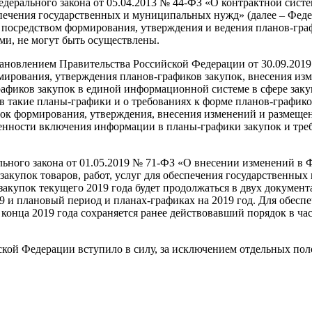
Федерального закона от 05.04.2013 № 44-ФЗ «О контрактной систе
еспечения государственных и муниципальных нужд» (далее – Фед
 посредством формирования, утверждения и ведения планов-гра
и, не могут быть осуществлены.
тановлением Правительства Российской Федерации от 30.09.201
ирования, утверждения планов-графиков закупок, внесения изм
афиков закупок в единой информационной системе в сфере заку
 такие планы-графики и о требованиях к форме планов-графико
ок формирования, утверждения, внесения изменений и размеще
бенности включения информации в планы-графики закупок и тре
ального закона от 01.05.2019 № 71-ФЗ «О внесении изменений в
закупок товаров, работ, услуг для обеспечения государственных 
купок текущего 2019 года будет продолжаться в двух документ
9 и плановый период и планах-графиках на 2019 год. Для обесп
конца 2019 года сохраняется ранее действовавший порядок в ча
кой Федерации вступило в силу, за исключением отдельных по