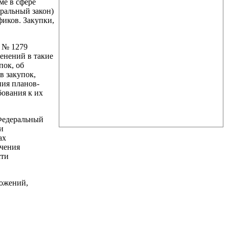
ме в сфере
еральный закон)
фиков. Закупки,
9 № 1279
енений в такие
пок, об
в закупок,
ния планов-
бования к их
 Федеральный
и
ах
ечения
сти
ложений,