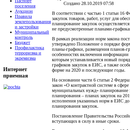
Паспорт
Создано 28.10.2019 07:58
поселения
Аукцион
В соответствии с частью 1 статьи 16 
Правила
закупок товаров, работ, услуг для об
землепользования
планирование закупок осуществляется
и застройки
не предусмотренные планами-графикам
Муниципальный
контроль
В рамках реализации норм закона пос
Бюджет
утверждено Положение о порядке форм
Профилактика
планы-графики, размещения планов-гр
терроризма и
особенностях включения информации в
экремизма
которым устанавливается новый поряд
графиков закупок в ЕИС, а также осо
Интернет
форме на 2020 и последующие годы.
приемная
На основании части 6 статьи 2 Федер
закон «О контрактной системе в сфере 
муниципальных нужд» планирование за
планирования – планах закупок на 201
исполнения указанных норм в ЕИС до 
планирования закупок.
Постановление Правительства Российс
вступающих в силу в иные сроки.